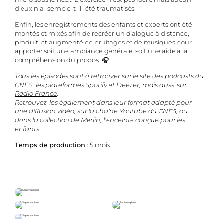
d'eux n'a -semble-t-il- été traumatisés.
Enfin, les enregistrements des enfants et experts ont été
montés et mixés afin de recréer un dialogue à distance,
produit, et augmenté de bruitages et de musiques pour
apporter soit une ambiance générale, soit une aide à la
compréhension du propos. 🎧
Tous les épisodes sont à retrouver sur le site des
podcasts du
CNES
, les plateformes
Spotify
et
Deezer
, mais aussi sur
Radio France
.
Retrouvez-les également dans leur format adapté pour
une diffusion vidéo, sur la chaîne
Youtube du CNES
, ou
Joindre un fichier
dans la collection de
Merlin
, l'enceinte conçue pour les
enfants.
Temps de production :
5 mois
J'accepte la collecte de mes données de la part de l'entreprise
SapienSapienS.
ENVOYER