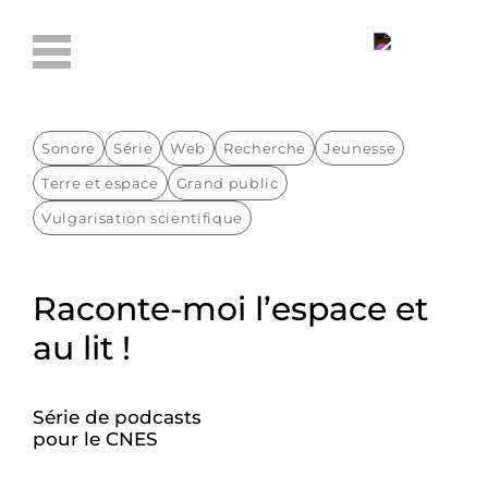
Sonore
Série
Web
Recherche
Jeunesse
Terre et espace
Grand public
Vulgarisation scientifique
Raconte-moi l’espace et
au lit !
Série de podcasts
pour le CNES