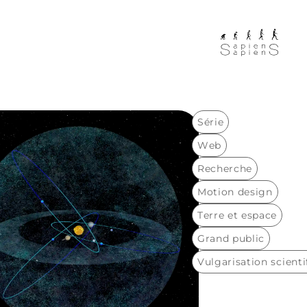
Série
Web
Recherche
Motion design
Terre et espace
Grand public
Vulgarisation scienti