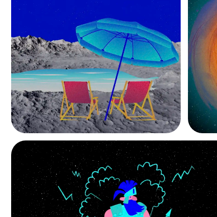
Joindre un fichier
accepte la collecte de mes données de la part de
ENVOYE
entreprise SapienSapienS.