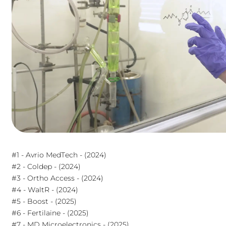
Joindre un fichier
accepte la collecte de mes données de la part de
ENVOYE
entreprise SapienSapienS.
#1 - Avrio MedTech - (2024)
Ou directement ici
contact@sapiensapiens.com
#2 - Coldep - (2024)
#3 - Ortho Access - (2024)
#4 - WaltR - (2024)
#5 - Boost - (2025)
#6 - Fertilaine - (2025)
#7 - MD Microelectronics - (2025)