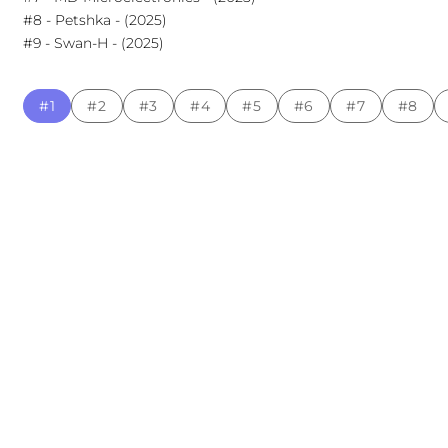
#8 - Petshka - (2025)
#9 - Swan-H - (2025)
#1
#2
#3
#4
#5
#6
#7
#8