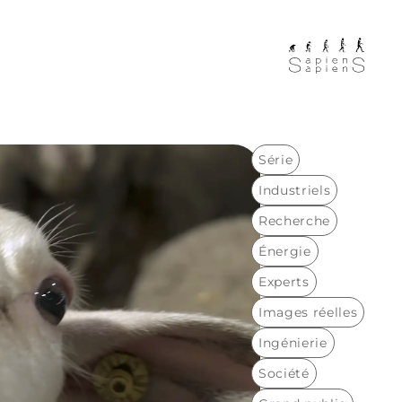
Série
Industriels
Recherche
Énergie
Experts
Images réelles
Ingénierie
Société